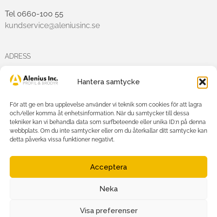
Tel 0660-100 55
kundservice@aleniusinc.se
ADRESS
Hantera samtycke
Hästmarksvägen 3D
891 38 Örnsköldsvik
För att ge en bra upplevelse använder vi teknik som cookies för att lagra
och/eller komma åt enhetsinformation. När du samtycker till dessa
tekniker kan vi behandla data som surfbeteende eller unika ID:n på denna
FÖLJ OSS PÅ
webbplats. Om du inte samtycker eller om du återkallar ditt samtycke kan
detta påverka vissa funktioner negativt.
Acceptera
Neka
Agnetha Alenius Incorporated AB
Org.nr: 556719-7875
Visa preferenser