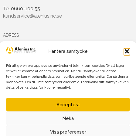
Tel 0660-100 55
kundservice@aleniusinc.se
ADRESS
Hantera samtycke
Hästmarksvägen 3D
891 38 Örnsköldsvik
För att ge en bra upplevelse använder vi teknik som cookies för att lagra
och/eller komma åt enhetsinformation. När du samtycker till dessa
tekniker kan vi behandla data som surfbeteende eller unika ID:n på denna
FÖLJ OSS PÅ
webbplats. Om du inte samtycker eller om du återkallar ditt samtycke kan
detta påverka vissa funktioner negativt.
Acceptera
Neka
Agnetha Alenius Incorporated AB
Org.nr: 556719-7875
Visa preferenser