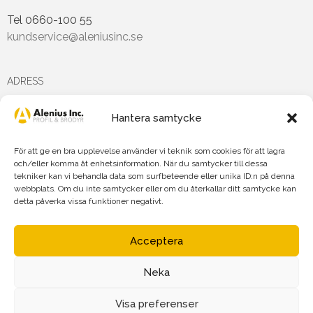
Tel 0660-100 55
kundservice@aleniusinc.se
ADRESS
Hantera samtycke
Hästmarksvägen 3D
891 38 Örnsköldsvik
För att ge en bra upplevelse använder vi teknik som cookies för att lagra
och/eller komma åt enhetsinformation. När du samtycker till dessa
tekniker kan vi behandla data som surfbeteende eller unika ID:n på denna
FÖLJ OSS PÅ
webbplats. Om du inte samtycker eller om du återkallar ditt samtycke kan
detta påverka vissa funktioner negativt.
Acceptera
Neka
Agnetha Alenius Incorporated AB
Org.nr: 556719-7875
Visa preferenser