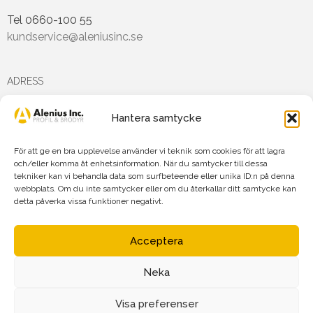
Tel 0660-100 55
kundservice@aleniusinc.se
ADRESS
Hantera samtycke
Hästmarksvägen 3D
891 38 Örnsköldsvik
För att ge en bra upplevelse använder vi teknik som cookies för att lagra
och/eller komma åt enhetsinformation. När du samtycker till dessa
tekniker kan vi behandla data som surfbeteende eller unika ID:n på denna
FÖLJ OSS PÅ
webbplats. Om du inte samtycker eller om du återkallar ditt samtycke kan
detta påverka vissa funktioner negativt.
Acceptera
Neka
Agnetha Alenius Incorporated AB
Org.nr: 556719-7875
Visa preferenser