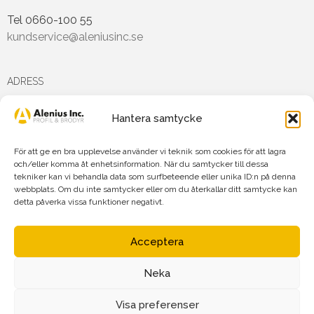
Tel 0660-100 55
kundservice@aleniusinc.se
ADRESS
Hantera samtycke
Hästmarksvägen 3D
891 38 Örnsköldsvik
För att ge en bra upplevelse använder vi teknik som cookies för att lagra
och/eller komma åt enhetsinformation. När du samtycker till dessa
tekniker kan vi behandla data som surfbeteende eller unika ID:n på denna
FÖLJ OSS PÅ
webbplats. Om du inte samtycker eller om du återkallar ditt samtycke kan
detta påverka vissa funktioner negativt.
Acceptera
Neka
Agnetha Alenius Incorporated AB
Org.nr: 556719-7875
Visa preferenser