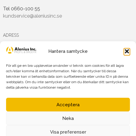
Tel 0660-100 55
kundservice@aleniusinc.se
ADRESS
Hantera samtycke
Hästmarksvägen 3D
891 38 Örnsköldsvik
För att ge en bra upplevelse använder vi teknik som cookies för att lagra
och/eller komma åt enhetsinformation. När du samtycker till dessa
tekniker kan vi behandla data som surfbeteende eller unika ID:n på denna
FÖLJ OSS PÅ
webbplats. Om du inte samtycker eller om du återkallar ditt samtycke kan
detta påverka vissa funktioner negativt.
Acceptera
Neka
Agnetha Alenius Incorporated AB
Org.nr: 556719-7875
Visa preferenser