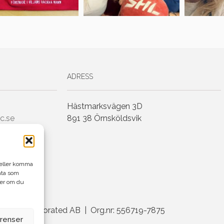
ADRESS
Hästmarksvägen 3D
c.se
891 38 Örnsköldsvik
h/eller komma
ata som
ler om du
enius Incorporated AB | Org.nr: 556719-7875
erenser