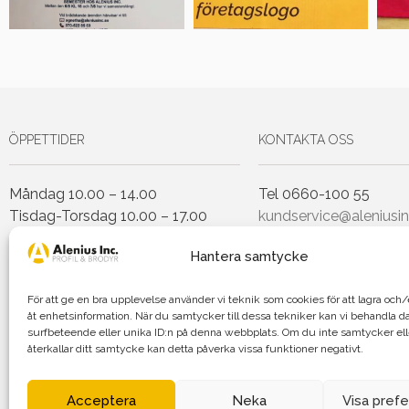
ÖPPETTIDER
KONTAKTA OSS
Måndag 10.00 – 14.00
Tel 0660-100 55
Tisdag-Torsdag 10.00 – 17.00
kundservice@aleniusin
Fredag 10.00 – 14.00
Hantera samtycke
Lunchstängt Torsdagar 12.00-
För att ge en bra upplevelse använder vi teknik som cookies för att lagra oc
13.00
åt enhetsinformation. När du samtycker till dessa tekniker kan vi behandla d
surfbeteende eller unika ID:n på denna webbplats. Om du inte samtycker el
återkallar ditt samtycke kan detta påverka vissa funktioner negativt.
Agnetha Al
Acceptera
Neka
Visa pref