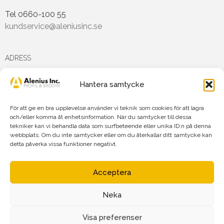
Tel 0660-100 55
kundservice@aleniusinc.se
ADRESS
Hantera samtycke
Hästmarksvägen 3D
891 38 Örnsköldsvik
För att ge en bra upplevelse använder vi teknik som cookies för att lagra
och/eller komma åt enhetsinformation. När du samtycker till dessa
tekniker kan vi behandla data som surfbeteende eller unika ID:n på denna
FÖLJ OSS PÅ
webbplats. Om du inte samtycker eller om du återkallar ditt samtycke kan
detta påverka vissa funktioner negativt.
Acceptera
Neka
Agnetha Alenius Incorporated AB
Org.nr: 556719-7875
Visa preferenser