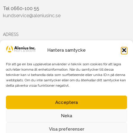
Tel 0660-100 55
kundservice@aleniusinc.se
ADRESS
Hantera samtycke
Hästmarksvägen 3D
891 38 Örnsköldsvik
För att ge en bra upplevelse använder vi teknik som cookies för att lagra
och/eller komma åt enhetsinformation. När du samtycker till dessa
tekniker kan vi behandla data som surfbeteende eller unika ID:n på denna
FÖLJ OSS PÅ
webbplats. Om du inte samtycker eller om du återkallar ditt samtycke kan
detta påverka vissa funktioner negativt.
Acceptera
Neka
Agnetha Alenius Incorporated AB
Org.nr: 556719-7875
Visa preferenser