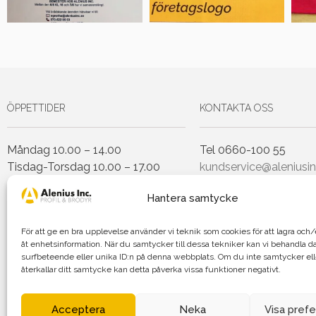
ÖPPETTIDER
KONTAKTA OSS
Måndag 10.00 – 14.00
Tel 0660-100 55
Tisdag-Torsdag 10.00 – 17.00
kundservice@aleniusin
Fredag 10.00 – 14.00
Hantera samtycke
Lunchstängt Torsdagar 12.00-
För att ge en bra upplevelse använder vi teknik som cookies för att lagra oc
13.00
åt enhetsinformation. När du samtycker till dessa tekniker kan vi behandla d
surfbeteende eller unika ID:n på denna webbplats. Om du inte samtycker el
återkallar ditt samtycke kan detta påverka vissa funktioner negativt.
Agnetha Al
Acceptera
Neka
Visa pref