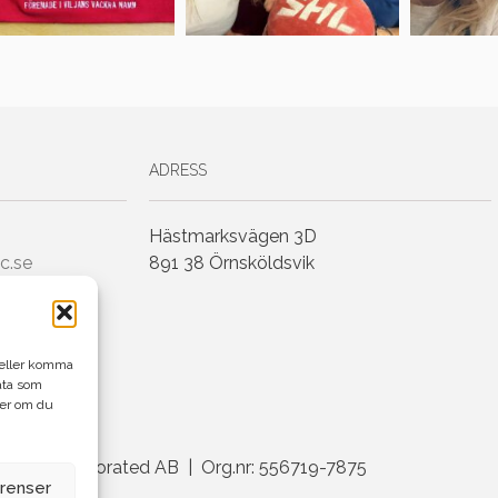
ADRESS
Hästmarksvägen 3D
c.se
891 38 Örnsköldsvik
h/eller komma
ata som
ler om du
enius Incorporated AB | Org.nr: 556719-7875
erenser