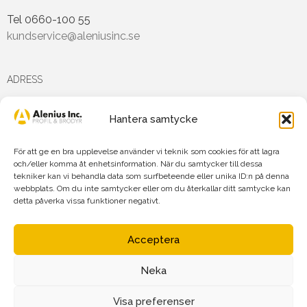
Tel 0660-100 55
kundservice@aleniusinc.se
ADRESS
Hantera samtycke
Hästmarksvägen 3D
891 38 Örnsköldsvik
För att ge en bra upplevelse använder vi teknik som cookies för att lagra
och/eller komma åt enhetsinformation. När du samtycker till dessa
tekniker kan vi behandla data som surfbeteende eller unika ID:n på denna
FÖLJ OSS PÅ
webbplats. Om du inte samtycker eller om du återkallar ditt samtycke kan
detta påverka vissa funktioner negativt.
Acceptera
Neka
Agnetha Alenius Incorporated AB
Org.nr: 556719-7875
Visa preferenser