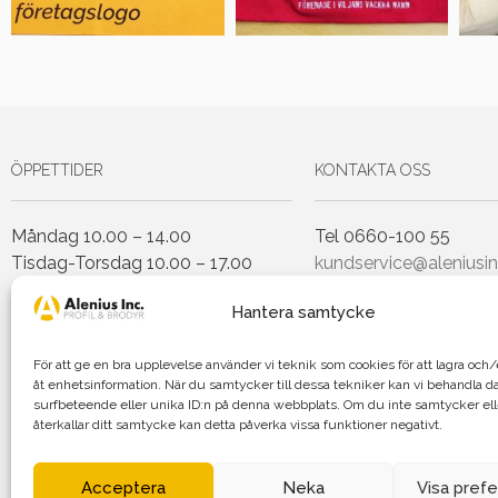
ÖPPETTIDER
KONTAKTA OSS
Måndag 10.00 – 14.00
Tel 0660-100 55
Tisdag-Torsdag 10.00 – 17.00
kundservice@aleniusin
Fredag 10.00 – 14.00
Hantera samtycke
Lunchstängt Torsdagar 12.00-
För att ge en bra upplevelse använder vi teknik som cookies för att lagra oc
13.00
åt enhetsinformation. När du samtycker till dessa tekniker kan vi behandla d
surfbeteende eller unika ID:n på denna webbplats. Om du inte samtycker el
återkallar ditt samtycke kan detta påverka vissa funktioner negativt.
Agnetha Al
Acceptera
Neka
Visa pref