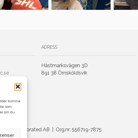
ADRESS
Hästmarksvägen 3D
c.se
891 38 Örnsköldsvik
h/eller komma
ata som
ler om du
enius Incorporated AB | Org.nr: 556719-7875
erenser