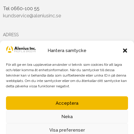
Tel 0660-100 55
kundservice@aleniusinc.se
ADRESS
Hantera samtycke
Hästmarksvägen 3D
891 38 Örnsköldsvik
För att ge en bra upplevelse använder vi teknik som cookies för att lagra
och/eller komma åt enhetsinformation. När du samtycker till dessa
tekniker kan vi behandla data som surfbeteende eller unika ID:n på denna
FÖLJ OSS PÅ
webbplats. Om du inte samtycker eller om du återkallar ditt samtycke kan
detta påverka vissa funktioner negativt.
Acceptera
Neka
Agnetha Alenius Incorporated AB
Org.nr: 556719-7875
Visa preferenser