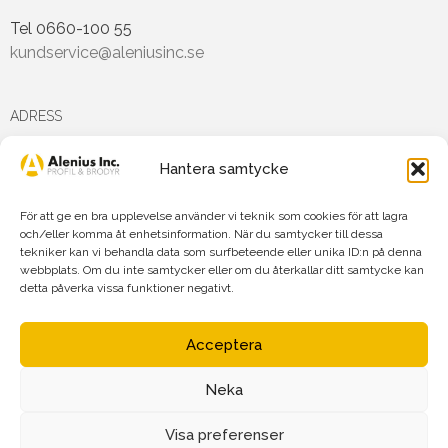
Tel 0660-100 55
kundservice@aleniusinc.se
ADRESS
Hantera samtycke
Hästmarksvägen 3D
891 38 Örnsköldsvik
För att ge en bra upplevelse använder vi teknik som cookies för att lagra
och/eller komma åt enhetsinformation. När du samtycker till dessa
tekniker kan vi behandla data som surfbeteende eller unika ID:n på denna
FÖLJ OSS PÅ
webbplats. Om du inte samtycker eller om du återkallar ditt samtycke kan
detta påverka vissa funktioner negativt.
Acceptera
Neka
Agnetha Alenius Incorporated AB
Org.nr: 556719-7875
Visa preferenser