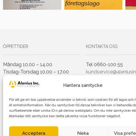
ÖPPETTIDER
KONTAKTA OSS
Måndag 10.00 – 14.00
Tel 0660-100 55
Tisdag-Torsdag 10.00 – 17.00
kundservice@aleniusin
Fredag 10.00 – 14.00
Hantera samtycke
Lunchstängt Torsdagar 12.00-
För att ge en bra upplevelse använder vi teknik som cookies för att lagra oc
13.00
åt enhetsinformation. När du samtycker till dessa tekniker kan vi behandla d
surfbeteende eller unika ID:n på denna webbplats. Om du inte samtycker el
återkallar ditt samtycke kan detta påverka vissa funktioner negativt.
Agnetha Al
Acceptera
Neka
Visa pref