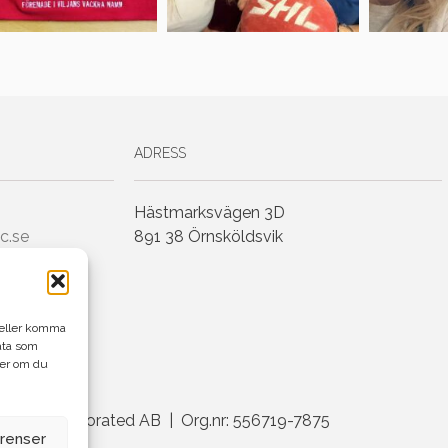
ADRESS
Hästmarksvägen 3D
c.se
891 38 Örnsköldsvik
h/eller komma
ata som
ler om du
enius Incorporated AB | Org.nr: 556719-7875
erenser