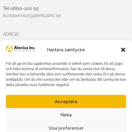
Tel 0660-100 55
kundservice@aleniusinc.se
ADRESS
Hantera samtycke
Hästmarksvägen 3D
891 38 Örnsköldsvik
För att ge en bra upplevelse använder vi teknik som cookies för att lagra
och/eller komma åt enhetsinformation. När du samtycker till dessa
tekniker kan vi behandla data som surfbeteende eller unika ID:n på denna
FÖLJ OSS PÅ
webbplats. Om du inte samtycker eller om du återkallar ditt samtycke kan
detta påverka vissa funktioner negativt.
Acceptera
Neka
Agnetha Alenius Incorporated AB
Org.nr: 556719-7875
Visa preferenser