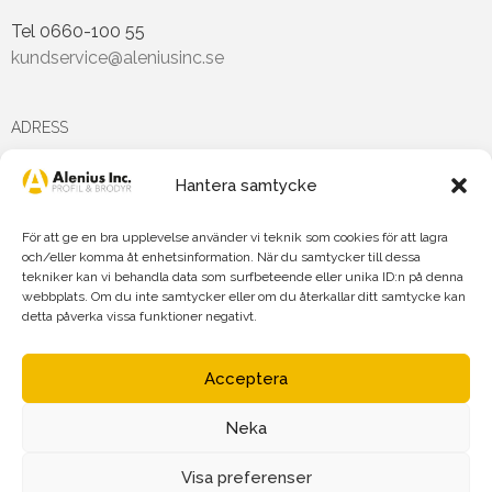
Tel 0660-100 55
kundservice@aleniusinc.se
ADRESS
Hantera samtycke
Hästmarksvägen 3D
891 38 Örnsköldsvik
För att ge en bra upplevelse använder vi teknik som cookies för att lagra
och/eller komma åt enhetsinformation. När du samtycker till dessa
tekniker kan vi behandla data som surfbeteende eller unika ID:n på denna
FÖLJ OSS PÅ
webbplats. Om du inte samtycker eller om du återkallar ditt samtycke kan
detta påverka vissa funktioner negativt.
Acceptera
Neka
Agnetha Alenius Incorporated AB
Org.nr: 556719-7875
Visa preferenser