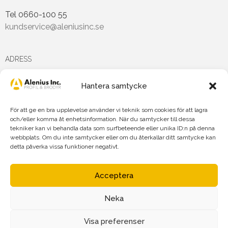
Tel 0660-100 55
kundservice@aleniusinc.se
ADRESS
Hantera samtycke
Hästmarksvägen 3D
891 38 Örnsköldsvik
För att ge en bra upplevelse använder vi teknik som cookies för att lagra
och/eller komma åt enhetsinformation. När du samtycker till dessa
tekniker kan vi behandla data som surfbeteende eller unika ID:n på denna
FÖLJ OSS PÅ
webbplats. Om du inte samtycker eller om du återkallar ditt samtycke kan
detta påverka vissa funktioner negativt.
Acceptera
Neka
Agnetha Alenius Incorporated AB
Org.nr: 556719-7875
Visa preferenser