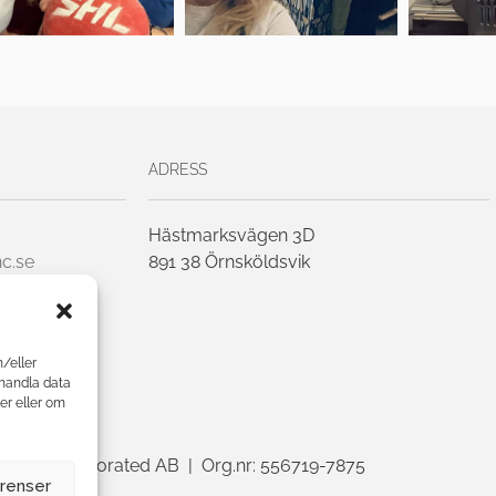
ADRESS
Hästmarksvägen 3D
c.se
891 38 Örnsköldsvik
h/eller
ehandla data
er eller om
enius Incorporated AB | Org.nr: 556719-7875
erenser