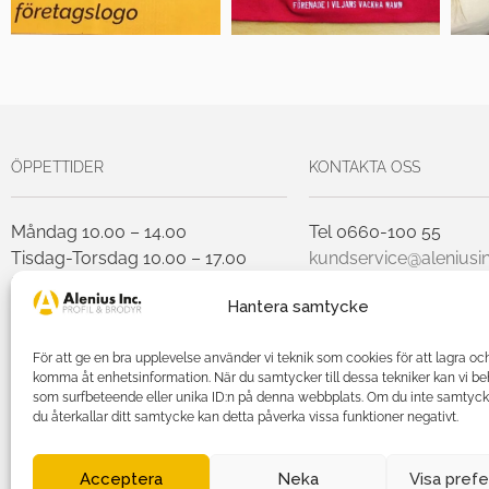
ÖPPETTIDER
KONTAKTA OSS
Måndag 10.00 – 14.00
Tel 0660-100 55
Tisdag-Torsdag 10.00 – 17.00
kundservice@aleniusin
Fredag 10.00 – 14.00
Hantera samtycke
Lunchstängt Torsdagar 12.00-
För att ge en bra upplevelse använder vi teknik som cookies för att lagra oc
13.00
komma åt enhetsinformation. När du samtycker till dessa tekniker kan vi b
som surfbeteende eller unika ID:n på denna webbplats. Om du inte samtyck
du återkallar ditt samtycke kan detta påverka vissa funktioner negativt.
Agnetha Al
Acceptera
Neka
Visa pref