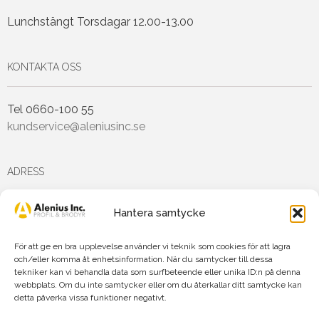
Lunchstängt Torsdagar 12.00-13.00
KONTAKTA OSS
Tel 0660-100 55
kundservice@aleniusinc.se
ADRESS
Hantera samtycke
Hästmarksvägen 3D
891 38 Örnsköldsvik
För att ge en bra upplevelse använder vi teknik som cookies för att lagra
och/eller komma åt enhetsinformation. När du samtycker till dessa
tekniker kan vi behandla data som surfbeteende eller unika ID:n på denna
FÖLJ OSS PÅ
webbplats. Om du inte samtycker eller om du återkallar ditt samtycke kan
detta påverka vissa funktioner negativt.