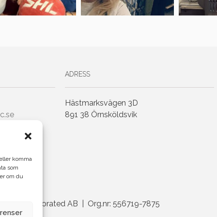
ADRESS
Hästmarksvägen 3D
c.se
891 38 Örnsköldsvik
h/eller komma
ata som
ler om du
enius Incorporated AB | Org.nr: 556719-7875
erenser