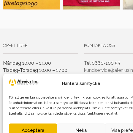
ÖPPETTIDER
KONTAKTA OSS
Måndag 10.00 – 14.00
Tel 0660-100 55
Tisdag-Torsdag 10.00 – 17.00
kundservice@aleniusin
Fredag 10.00 – 14.00
Hantera samtycke
Lunchstängt Torsdagar 12.00-
För att ge en bra upplevelse använder vi teknik som cookies för att lagra oc
13.00
åt enhetsinformation. När du samtycker till dessa tekniker kan vi behandla d
surfbeteende eller unika ID:n på denna webbplats. Om du inte samtycker el
återkallar ditt samtycke kan detta påverka vissa funktioner negativt.
Agnetha Al
Acceptera
Neka
Visa pref